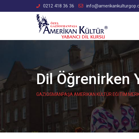
Skip
0212 418 36 36
info@amerikankulturgop
to
content
Dil Öğrenirken 
GAZİOSMANPAŞA AMERİKAN KÜLTÜR EĞİTİM MERK