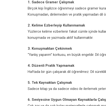
1. Sadece Gramer Çalışmak
Birçok kişi İngilizce öğrenmeyi sadece gramer kuralla
Konuşmadan, dinlemeden ve pratik yapmadan dil 
2. Kelime Ezberleyip Kullanmamak
Yüzlerce kelime ezberlenir fakat cümle içinde kull
konuşmada ve yazmada aktif kullanmaktır.
3. Konuşmaktan Çekinmek
“Yanlış yaparım” korkusu, en büyük engeldir. Dil ö
4. Düzenli Pratik Yapmamak
Haftada bir gün çalışarak dil öğrenilmez. Dil süreklili
5. Tek Kaynaktan Çalışmak
Sadece kitap ya da sadece video ile ilerlemek yeters
6. Seviyesine Uygun Olmayan Kaynaklarla Çalı
Çok zor ya da çok kolay materyallerle çalışmak mot