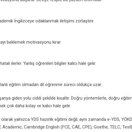
emik İngilizceye odaklanmak iletişimi zorlaştırır.
mayı beklemek motivasyonu kırar.
 ilerler. Yanlış öğrenilen bilgiler kalıcı hale gelir.
lanlı eğitim olmadan dil öğrenme süreci oldukça uzar.
ıya giden yolu ciddi şekilde kısaltır. Doğru yöntemlerle, doğru eğiti
k çok daha kolay ve kalıcı hale gelir.
larak yalnızca YDS hazırlık eğitimi değil; aynı zamanda e-YDS, YÖKD
PTE Academic, Cambridge English (FCE, CAE, CPE), Goethe, TELC, Test