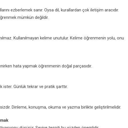
rını ezberlemek sanır. Oysa dil, kurallardan çok iletişim aracıdır.
öğrenmek mümkün değildir.
anılmaz. Kullanılmayan kelime unutulur. Kelime öğrenmenin yolu, onu
ğrenirken hata yapmak öğrenmenin doğal parçasıdır.
k ister. Günlük tekrar ve pratik şarttır.
izdir. Dinleme, konuşma, okuma ve yazma birlikte geliştirilmelidir.
şmak
ivasyonu düşürür. Seviye tespiti bu yüzden önemlidir.