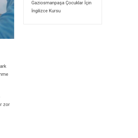
Gaziosmanpaşa Çocuklar İçin
İngilizce Kursu
fark
renme
n
r zor